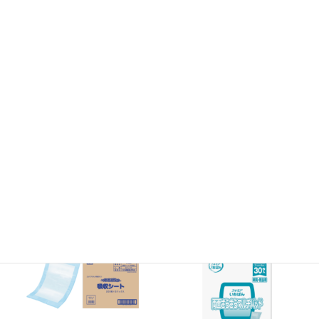
【エルモア】いちばん＋e ハイ
【エルモア】いちばん 両面吸
プレミアム 1500（男女共
収安心パッド（男女兼用）（男
用）【ケース】22枚入×4ﾊﾟｯｸ
女共用）【ケース】30枚入×8
¥
7,100
ﾊﾟｯｸ
¥
6,400
お買い物カゴに追加
お買い物カゴに追加