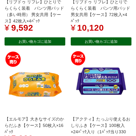
【リブドゥ リフレ】ひとりで
【リブドゥ リフレ】ひとりで
らくらく装着 パンツ用パッド
らくらく装着 パンツ用パッド
（多い時用） 男女共用【ケー
男女共用【ケース】72枚入×4
ス】42枚入×4ﾊﾟｯｸ
ﾊﾟｯｸ
¥
9,592
¥
10,120
お買い物カゴに追加
お買い物カゴに追加
【エルモア】大きなサイズのか
【アクティ】たっぷり使えるお
らだふき【ケース】50枚入×16
しりふき【ケース】100枚入
ﾊﾟｯｸ
×24ﾊﾟｯｸ入り（1ﾊﾟｯｸ当り330