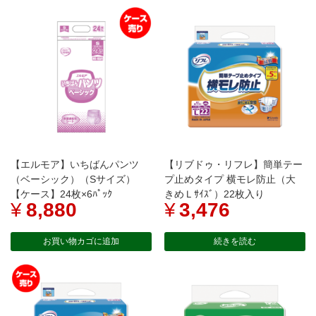
【エルモア】いちばんパンツ
【リブドゥ・リフレ】簡単テー
（ベーシック）（Sサイズ）
プ止めタイプ 横モレ防止（大
【ケース】24枚×6ﾊﾟｯｸ
きめＬｻｲｽﾞ）22枚入り
¥
8,880
¥
3,476
お買い物カゴに追加
続きを読む