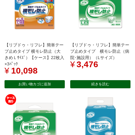
【リブドゥ・リフレ】簡単テー
【リブドゥ・リフレ】簡単テー
プ止めタイプ 横モレ防止（大
プ止めタイプ 横モレ防止（病
きめＬｻｲｽﾞ）【ケース】22枚入
院･施設用）（Lサイズ）
¥
3,476
×3ﾊﾟｯｸ
¥
10,098
お買い物カゴに追加
続きを読む