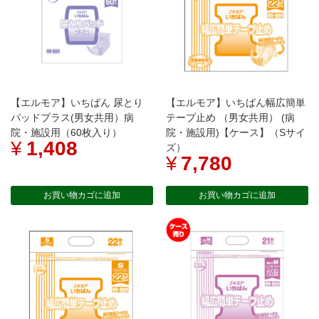
【エルモア】いちばん 尿とり
【エルモア】いちばん幅広簡単
パッドプラス(男女共用）病
テープ止め （男女共用） (病
院・施設用（60枚入り）
院・施設用)【ケース】（Sサイ
¥
1,408
ズ）
¥
7,780
お買い物カゴに追加
お買い物カゴに追加