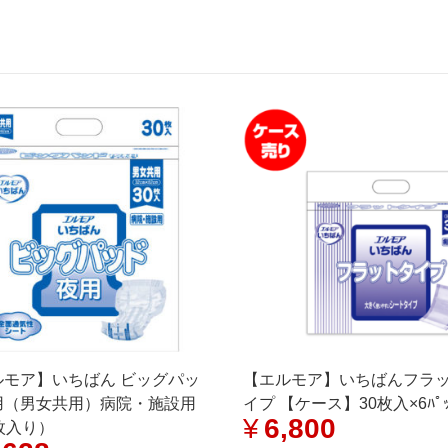
り
個
ルモア】いちばん ビッグパッ
【エルモア】いちばんフラ
用（男女共用）病院・施設用
イプ 【ケース】30枚入×6ﾊﾟｯ
¥
6,800
枚入り）