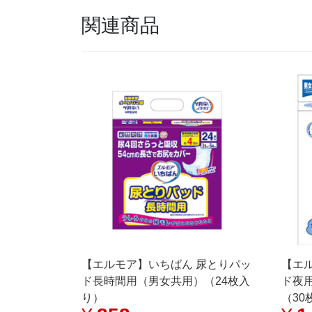
関連商品
【エルモア】いちばん 尿とりパッ
【エ
ド長時間用（男女共用）（24枚入
ド夜
り）
（30