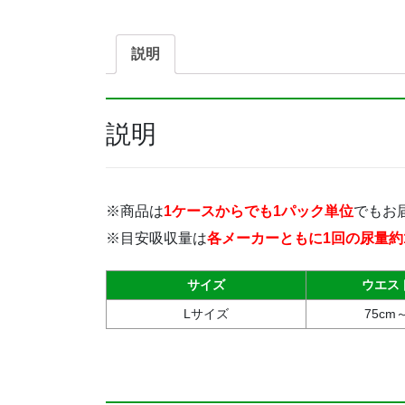
説明
説明
※商品は
1ケースからでも1パック単位
でもお
※目安吸収量は
各メーカーともに1回の尿量約1
サイズ
ウエス
Lサイズ
75cm