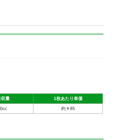
吸収量
1枚あたり単価
0cc
約￥85