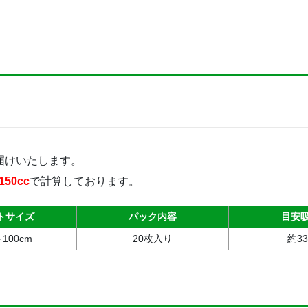
ち
ば
ん
パ
ン
ツ
（ベ
ー
シ
届けいたします。
ッ
ク）
50cc
で計算しております。
（L
サ
トサイズ
パック内容
目安
イ
～100cm
20枚入り
約33
ズ）
20
枚
入