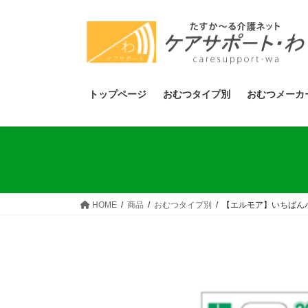
コ
ナ
ン
ビ
テ
ゲ
ン
ー
ツ
シ
へ
ョ
トップページ
おむつタイプ別
おむつメーカ
ス
ン
キ
に
ッ
移
プ
動
HOME
商品
おむつタイプ別
【エルモア】いちばん