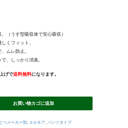
収。（うす型吸収体で安心吸収）
優しくフィット。
で、ムレ防止。
きで、しっかり消臭。
い上げで
送料無料
になります。
お買い物カゴに追加
むつメーカー別
,
エルモア
,
パンツタイプ