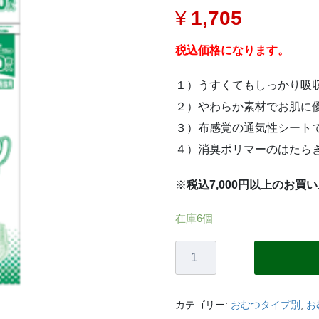
¥
1,705
税込価格になります。
１）うすくてもしっかり吸
２）やわらか素材でお肌に
３）布感覚の通気性シート
４）消臭ポリマーのはたら
※
税込7,000円以上のお買
在庫6個
【エ
ル
モ
ア】
カテゴリー:
おむつタイプ別
,
お
い