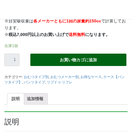
■ ゆとりの吸収量・・・1枚はくだけで夜も安心の吸収量。
※商品は
1ケースからでも1パック単位
でもお届けいたします。
※目安吸収量は
各メーカーともに1回の尿量約150cc
で計算してお
ります。
※
税込7,000円以上のお買い上げで
送料無料
になります。
在庫1個
【リ
お買い物カゴに追加
ブ
ド
ゥ
カテゴリー:
おむつタイプ別
,
おむつメーカー別
,
お得なケース
,
ケース【パン
リ
ツタイプ】
,
パンツタイプ
,
リブドゥ リフレ
フ
レ】
説明
追加情報
は
く
パ
ン
説明
ツ
（1