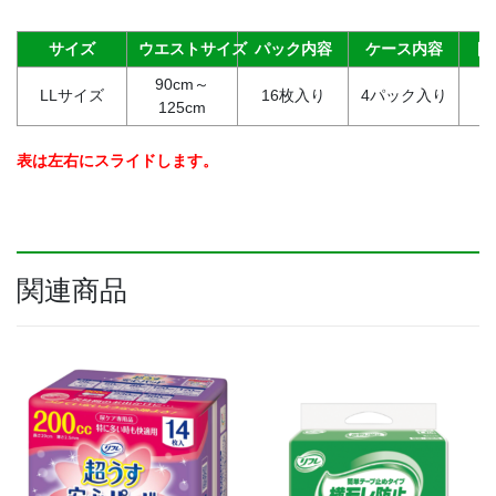
枚
で
サイズ
ウエストサイズ
パック内容
ケース内容
目
一
90cm～
晩
LLサイズ
16枚入り
4パック入り
約
125cm
中
安
心）
表は左右にスライドします。
（LL
サ
イ
ズ）
【ケ
関連商品
ー
ス】
16
枚
入
り
×6
ﾊﾟ
ｯ