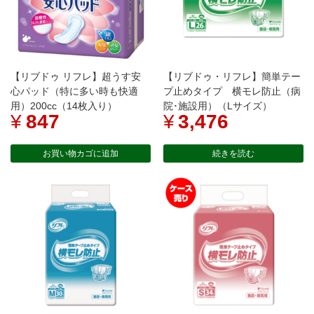
ｸ
個
【リブドゥ リフレ】超うす安
【リブドゥ・リフレ】簡単テー
心パッド（特に多い時も快適
プ止めタイプ 横モレ防止（病
用）200cc（14枚入り）
院･施設用）（Lサイズ）
¥
847
¥
3,476
お買い物カゴに追加
続きを読む