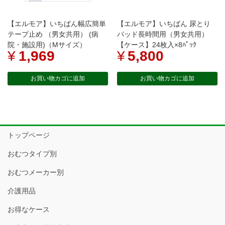
【エルモア】いちばん幅広簡単
【エルモア】いちばん 尿とり
テープ止め （男女共用） (病
パッド長時間用（男女共用）
院・施設用)（Mサイズ）
【ケース】24枚入×8ﾊﾟｯｸ
¥
1,969
¥
5,800
お買い物カゴに追加
お買い物カゴに追加
トップページ
おむつタイプ別
おむつメーカー別
介護用品
お得なケース