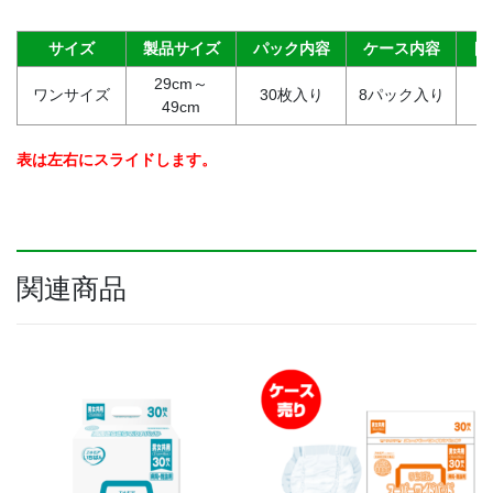
ド
通
サイズ
製品サイズ
パック内容
ケース内容
目
気
29cm～
タ
ワンサイズ
30枚入り
8パック入り
約
49cm
イ
プ
（男
表は左右にスライドします。
女
共
用）
病
院・
関連商品
施
設
用
【ケ
ー
ス】
30
枚
入