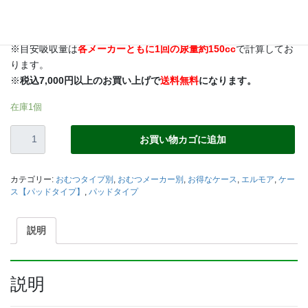
☆全面通気性でお肌にやさしい
※商品は
1ケースからでも1パック単位
でもお届けいたします。
※目安吸収量は
各メーカーともに1回の尿量約150cc
で計算してお
ります。
※
税込7,000円以上のお買い上げで
送料無料
になります。
在庫1個
【エ
お買い物カゴに追加
ル
モ
ア】
カテゴリー:
おむつタイプ別
,
おむつメーカー別
,
お得なケース
,
エルモア
,
ケー
い
ス【パッドタイプ】
,
パッドタイプ
ち
ば
説明
ん
ワ
イ
ド
説明
パ
ッ