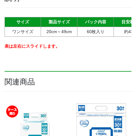
パ
ッ
ド
サイズ
製品サイズ
パック内容
目安吸
プ
ワンサイズ
20cm～49cm
60枚入り
約430
ラ
ス
(男
表は左右にスライドします。
女
共
用）
病
院・
関連商品
施
設
用
（60
枚
入
り）
個