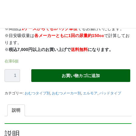
１）しっかり立ち上がる立体ギャザーで横モレ防止。
２）ズレ止めテープで、おむつにしっかり固定できます。
３）消臭ポリマーのはたらきで、しっかり消臭。
※商品は
1ケースからでも1パック単位
でもお届けいたします。
※目安吸収量は
各メーカーともに1回の尿量約150cc
で計算してお
ります。
※
税込7,000円以上のお買い上げで
送料無料
になります。
在庫6個
【エ
お買い物カゴに追加
ル
モ
ア】
カテゴリー:
おむつタイプ別
,
おむつメーカー別
,
エルモア
,
パッドタイプ
い
ち
ば
説明
ん
尿
と
説明
り