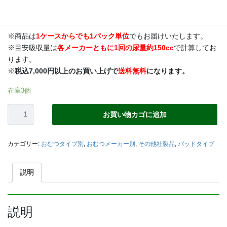
軽失禁用パッド 水分をすばやく引き込むから、表面はいつもさ
らさら・・・
※商品は
1ケースからでも1パック単位
でもお届けいたします。
※目安吸収量は
各メーカーともに1回の尿量約150cc
で計算してお
ります。
※
税込7,000円以上のお買い上げで
送料無料
になります。
在庫3個
【ユ
お買い物カゴに追加
ニ・
チ
ャ
カテゴリー:
おむつタイプ別
,
おむつメーカー別
,
その他社製品
,
パッドタイプ
ー
ム】
ラ
説明
イ
フ
リ
説明
ー
さ