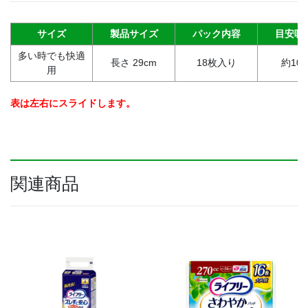
わ
や
サイズ
製品サイズ
パック内容
目安吸
か
多い時でも快適
ﾊﾟ
長さ 29cm
18枚入り
約100
用
ｯ
ﾄﾞ
（多
表は左右にスライドします。
い
時
で
も
快
関連商品
適
用）
（18
枚
入
り）
個