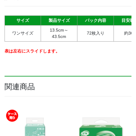
く
ら
く
サイズ
製品サイズ
パック内容
目安吸
装
13.5cm～
着
ワンサイズ
72枚入り
約300
43.5cm
パ
ン
ツ
表は左右にスライドします。
用
パ
ッ
ド
男
関連商品
女
共
用
（72
枚
入
り）
個