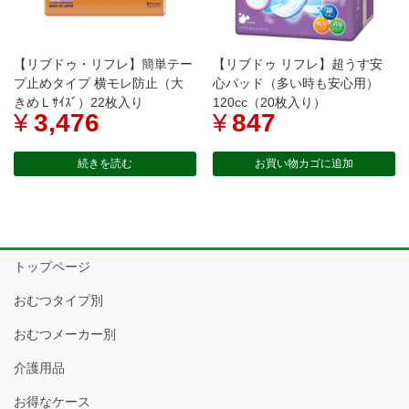
【リブドゥ・リフレ】簡単テー
【リブドゥ リフレ】超うす安
プ止めタイプ 横モレ防止（大
心パッド（多い時も安心用）
きめＬｻｲｽﾞ）22枚入り
120cc（20枚入り）
¥
3,476
¥
847
続きを読む
お買い物カゴに追加
トップページ
おむつタイプ別
おむつメーカー別
介護用品
お得なケース