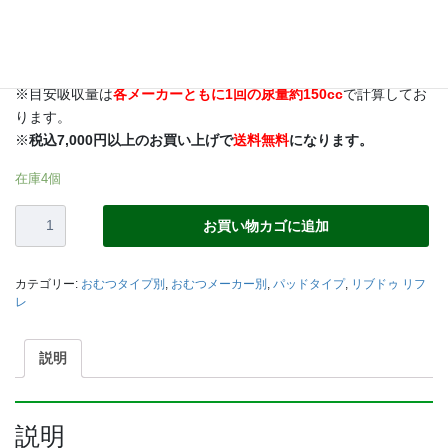
■ ひとりで簡単装着！
■ ピタッと固定、ズレにくい！
※商品は
1ケースからでも1パック単位
でもお届けいたします。
※目安吸収量は
各メーカーともに1回の尿量約150cc
で計算してお
ります。
※
税込7,000円以上のお買い上げで
送料無料
になります。
在庫4個
【リ
お買い物カゴに追加
ブ
ド
ゥ
カテゴリー:
おむつタイプ別
,
おむつメーカー別
,
パッドタイプ
,
リブドゥ リフ
リ
レ
フ
レ】
説明
ひ
と
り
で
説明
ら